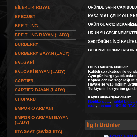
BİLEKLİK ROYAL
ÜRÜNDE SAFİR CAM BULU
KASA 316 L ÇELİK OLUP 
BREGUET
ÜRÜN QUARTZ MEKANİZMA
BREİTLİNG
ÜRÜN SU GEÇİRMEMEKTE
BREİTLİNG BAYAN (LADY)
SEKTÖRÜN 1 İNCİ KALİTE 
BURBERRY
BEĞENMEDİĞİNİZ TAKDİRD
BURBERRY BAYAN (LADY)
BVLGARİ
Ürün stoklarla sınırlıdır.
BVLGARİ BAYAN (LADY)
Kaliteli saat kutusu ile gönde
Aynı gün kargo yapılacaktır.
Kapıda ödeme seçeneği ile gö
CARTIER
Havale ile %10 indirim uygu
Türkiyenin her yerine gönde
CARTIER BAYAN (LADY)
Keyifli alışverişler dileriz.
CHOPARD
Replika saat
,
hublot big ba
saat
,
eta saat
,
HK140- TAG 
EMPORIO ARMANI
EMPORIO ARMANI BAYAN
(LADY)
İlgili Ürünler
ETA SAAT (SWİSS ETA)