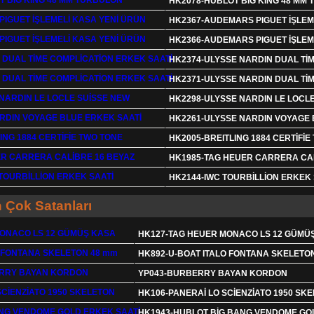
HK2078-HUBLOT BİG KİNG 48 MM
HK2367-AUDEMARS PIGUET İŞLEM
HK2366-AUDEMARS PIGUET İŞLEM
HK2374-ULYSSE NARDIN DUAL Tİ
HK2371-ULYSSE NARDIN DUAL Tİ
HK2298-ULYSSE NARDIN LE LOCL
HK2261-ULYSSE NARDIN VOYAGE 
HK2005-BREITLING 1884 CERTİFİE
HK1985-TAG HEUER CARRERA CAL
HK2144-IWC TOURBİLLİON ERKEK 
 Çok Satanları
HK127-TAG HEUER MONACO LS 12 GÜMÜ
HK892-U-BOAT ITALO FONTANA SKELETO
YP043-BURBERRY BAYAN KORDON
HK106-PANERAİ LO SCİENZİATO 1950 SK
HK1943-HUBLOT BİG BANG VENDOME GO