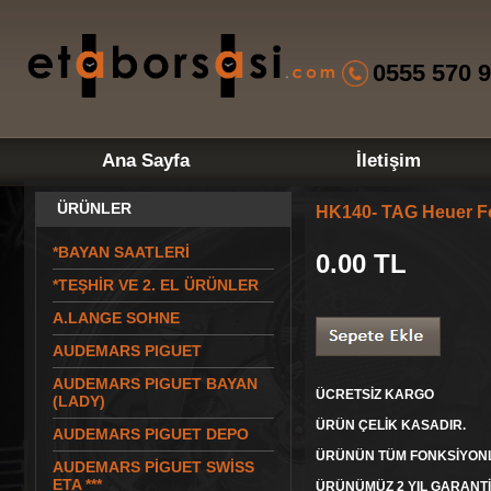
0555 570 9
Ana Sayfa
İletişim
ÜRÜNLER
HK140- TAG Heuer F
*BAYAN SAATLERİ
0.00
TL
*TEŞHİR VE 2. EL ÜRÜNLER
A.LANGE SOHNE
AUDEMARS PIGUET
AUDEMARS PIGUET BAYAN
ÜCRETSİZ KARGO
(LADY)
ÜRÜN ÇELİK KASADIR.
AUDEMARS PIGUET DEPO
ÜRÜNÜN TÜM FONKSİYONL
AUDEMARS PİGUET SWİSS
ETA ***
ÜRÜNÜMÜZ 2 YIL GARANTİL