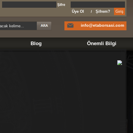
l
Şifre
Üye Ol
Şifrem?
/
info@etaborsasi.com
Blog
Önemli Bilgi