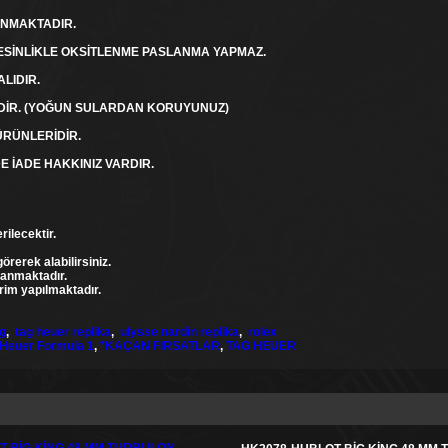
NMAKTADIR.
KESİNLİKLE OKSİTLENME PASLANMA YAPMAZ.
LIDIR.
DİR. (YOĞUN SULARDAN KORUYUNUZ)
ÜRÜNLERİDİR.
E İADE HAKKINIZ VARDIR.
rilecektir.
rerek alabilirsiniz.
lanmaktadır.
rim yapılmaktadır.
ng
,
tag heuer replika
,
ulysse nardin replika
,
rolex
Heuer Formula 1
,
*KAÇAN FIRSATLAR
,
TAG HEUER