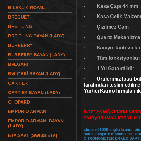
· Kasa Çapı 44 mm
BİLEKLİK ROYAL
· Kasa Çelik Malzeme
BREGUET
BREİTLİNG
· Çizilmez Cam
BREİTLİNG BAYAN (LADY)
· Quartz Mekanizma
BURBERRY
· Saniye, tarih ve kro
BURBERRY BAYAN (LADY)
· Tüm fonksiyonları ç
BVLGARİ
· 1 Yıl Garantilidir
BVLGARİ BAYAN (LADY)
· Ürülerimiz İstanbul 
CARTIER
tarafından teslim edilme
Yurtiçi Kargo firmaları il
CARTIER BAYAN (LADY)
CHOPARD
Not : Fotoğrafların tama
EMPORIO ARMANI
stüdyomuzda kendi ürünl
EMPORIO ARMANI BAYAN
(LADY)
chopard 1000 miglia kronometer
saati
,
chopard monaco erkek sa
ETA SAAT (SWİSS ETA)
CHRONOMETER ERKEK SAATİ