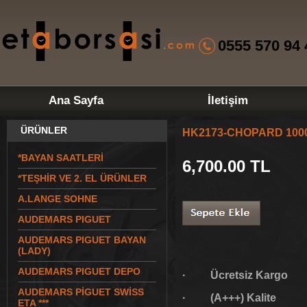
0555 570 94 
Ana Sayfa
İletişim
ÜRÜNLER
HK2173-CHOPARD 100
*BAYAN SAATLERİ
6,700.00
TL
*TEŞHİR VE 2. EL ÜRÜNLER
A.LANGE SOHNE
AUDEMARS PIGUET
AUDEMARS PIGUET BAYAN
(LADY)
AUDEMARS PIGUET DEPO
· Ücretsiz Kargo
AUDEMARS PİGUET SWİSS
· (A+++) Kalite
ETA ***