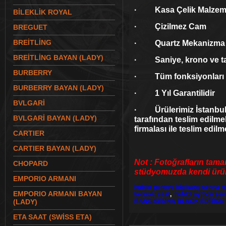
· Kasa Çelik Malzeme
BİLEKLİK ROYAL
· Çizilmez Cam
BREGUET
BREİTLİNG
· Quartz Mekanizma
BREİTLİNG BAYAN (LADY)
· Saniye, krono ve ta
BURBERRY
· Tüm fonksiyonları ç
BURBERRY BAYAN (LADY)
· 1 Yıl Garantilidir
BVLGARİ
· Ürülerimiz İstanbul 
BVLGARİ BAYAN (LADY)
tarafından teslim edilme
firmalası ile teslim edilm
CARTIER
CARTIER BAYAN (LADY)
Not : Fotoğrafların tama
CHOPARD
stüdyomuzda kendi ürünl
EMPORIO ARMANI
hublot geneve big bang senna re
EMPORIO ARMANI BAYAN
kronolu saat
,
hublot aython sen
(LADY)
BANG SENNA BLACK EDİTİON 
ETA SAAT (SWİSS ETA)