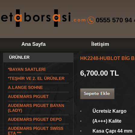
0555 570 94 
Ana Sayfa
İletişim
ÜRÜNLER
HK2248-HUBLOT BİG 
*BAYAN SAATLERİ
6,700.00
TL
*TEŞHİR VE 2. EL ÜRÜNLER
A.LANGE SOHNE
AUDEMARS PIGUET
AUDEMARS PIGUET BAYAN
(LADY)
· Ücretsiz Kargo
AUDEMARS PIGUET DEPO
· (A+++) Kalite
AUDEMARS PİGUET SWİSS
· Kasa Çapı 44 mm
ETA ***