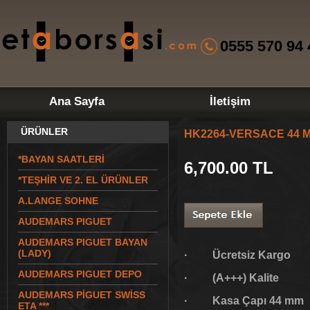
0555 570 94 
Ana Sayfa
İletişim
ÜRÜNLER
HK2264-VERSACE 44 
*BAYAN SAATLERİ
6,700.00
TL
*TEŞHİR VE 2. EL ÜRÜNLER
A.LANGE SOHNE
AUDEMARS PIGUET
AUDEMARS PIGUET BAYAN
(LADY)
· Ücretsiz Kargo
AUDEMARS PIGUET DEPO
· (A+++) Kalite
AUDEMARS PİGUET SWİSS
· Kasa Çapı 44 mm
ETA ***