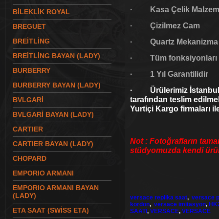
· Kasa Çelik Malzeme
BİLEKLİK ROYAL
· Çizilmez Cam
BREGUET
BREİTLİNG
· Quartz Mekanizma
BREİTLİNG BAYAN (LADY)
· Tüm fonksiyonları akt
BURBERRY
· 1 Yıl Garantilidir
BURBERRY BAYAN (LADY)
· Ürülerimiz İstanbul 
tarafından teslim edilme
BVLGARİ
Yurtiçi Kargo firmaları il
BVLGARİ BAYAN (LADY)
CARTIER
Not : Fotoğrafların tama
CARTIER BAYAN (LADY)
stüdyomuzda kendi ürünl
CHOPARD
EMPORIO ARMANI
EMPORIO ARMANI BAYAN
(LADY)
versace replika saat
,
versace pi
kordon
,
versace imitasyon
,
HK
ETA SAAT (SWİSS ETA)
SAATİ
,
VERSACE
,
VERSACE