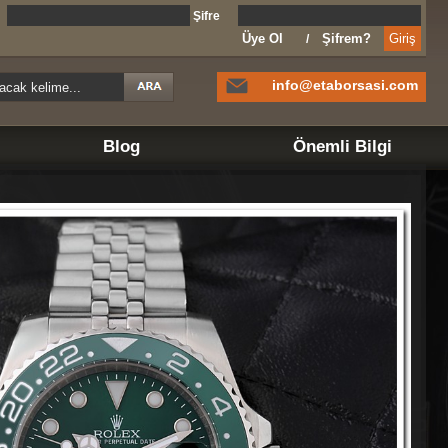
l
Şifre
Üye Ol
Şifrem?
/
info@etaborsasi.com
Blog
Önemli Bilgi