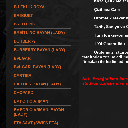
· Kasa Çelik Malzeme
BİLEKLİK ROYAL
· Çizilmez Cam
BREGUET
· Otomatik Mekani
BREİTLİNG
· Tarih, Saniye ve G
BREİTLİNG BAYAN (LADY)
· Tüm fonksiyonları 
BURBERRY
· 1 Yıl Garantilidir
BURBERRY BAYAN (LADY)
· Ürülerimiz İstanbul
tarafından teslim edilme
BVLGARİ
firmalası ile teslim edil
BVLGARİ BAYAN (LADY)
CARTIER
Not : Fotoğrafların tam
stüdyomuzda kendi ürün
CARTIER BAYAN (LADY)
CHOPARD
EMPORIO ARMANI
EMPORIO ARMANI BAYAN
(LADY)
ETA SAAT (SWİSS ETA)