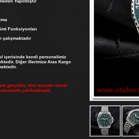
den Yapılmıştır
zma
mt Fonksiyonları
çalışmaktadır
 içerisinde kendi personelimiz
ktedir. Diğer illerimize Aras Kargo
mektedir.
amı gerçektir, tüm resimler kendi
lerimizle çekilmektedir.