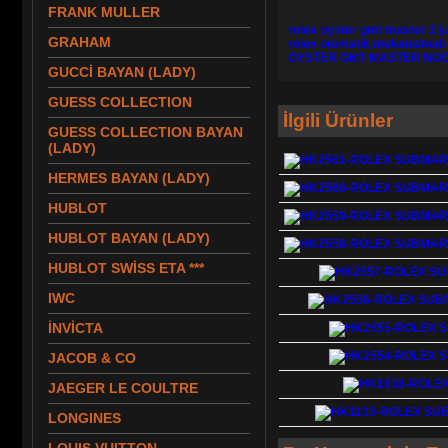
FRANK MULLER
rolex oyster gmt master 2 ju
GRAHAM
rolex otomatik mekanizmalı 
OYSTER GMT MASTER NOO
GUCCİ BAYAN (LADY)
GUESS COLLECTION
İlgili Ürünler
GUESS COLLECTION BAYAN
(LADY)
HERMES BAYAN (LADY)
HUBLOT
HUBLOT BAYAN (LADY)
HUBLOT SWİSS ETA ***
IWC
İNVİCTA
JACOB & CO
JAEGER LE COULTRE
LONGINES