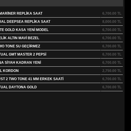
MARİNER REPLİKA SAAT
6,700.00
TL
UAL DEEPSEA REPLİKA SAAT
8,000.00
TL
TE GOLD KASA YENİ MODEL
6,700.00
TL
İK ALTIN MAVİ BEZEL
6,700.00
TL
WO TONE SU GEÇİRMEZ
6,700.00
TL
UAL GMT MASTER 2 PEPSİ
6,700.00
TL
A SİYAH KADRAN YENİ
6,700.00
TL
AL KORDON
2,750.00
TL
ST 2 TWO TONE 41 MM ERKEK SAATİ
6,700.00
TL
TUAL DAYTONA GOLD
6,700.00
TL