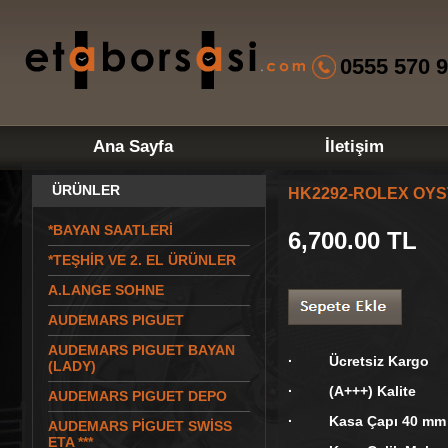
0555 570 9
Ana Sayfa
İletişim
ÜRÜNLER
HK2292-ROLEX OYS
*BAYAN SAATLERİ
6,700.00
TL
*TEŞHİR VE 2. EL ÜRÜNLER
A.LANGE SOHNE
AUDEMARS PIGUET
AUDEMARS PIGUET BAYAN
· Ücretsiz Kargo
(LADY)
· (A+++) Kalite
AUDEMARS PIGUET DEPO
· Kasa Çapı 40 mm
AUDEMARS PİGUET SWİSS
ETA ***