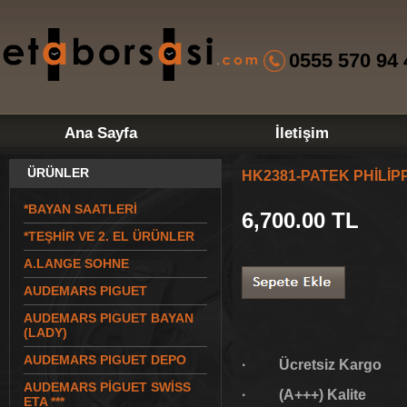
0555 570 94 
Ana Sayfa
İletişim
ÜRÜNLER
HK2381-PATEK PHİLİ
*BAYAN SAATLERİ
6,700.00
TL
*TEŞHİR VE 2. EL ÜRÜNLER
A.LANGE SOHNE
AUDEMARS PIGUET
AUDEMARS PIGUET BAYAN
(LADY)
AUDEMARS PIGUET DEPO
· Ücretsiz Kargo
AUDEMARS PİGUET SWİSS
· (A+++) Kalite
ETA ***