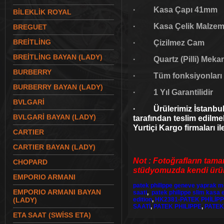
· Kasa Çapı 41mm
BİLEKLİK ROYAL
· Kasa Çelik Malzeme
BREGUET
BREİTLİNG
· Çizilmez Cam
BREİTLİNG BAYAN (LADY)
· Quartz (Pilli) Meka
BURBERRY
· Tüm fonksiyonları ç
BURBERRY BAYAN (LADY)
· 1 Yıl Garantilidir
BVLGARİ
· Ürülerimiz İstanbul 
BVLGARİ BAYAN (LADY)
tarafından teslim edilme
Yurtiçi Kargo firmaları il
CARTIER
CARTIER BAYAN (LADY)
Not : Fotoğrafların tama
CHOPARD
stüdyomuzda kendi ürünl
EMPORIO ARMANI
patek philippe geneve yaprak mo
EMPORIO ARMANI BAYAN
saati
,
patek philippe slim kasa 
(LADY)
edition
,
HK2381-PATEK PHİLİP
SAATİ
,
PATEK PHILIPPE
,
PATEK
ETA SAAT (SWİSS ETA)