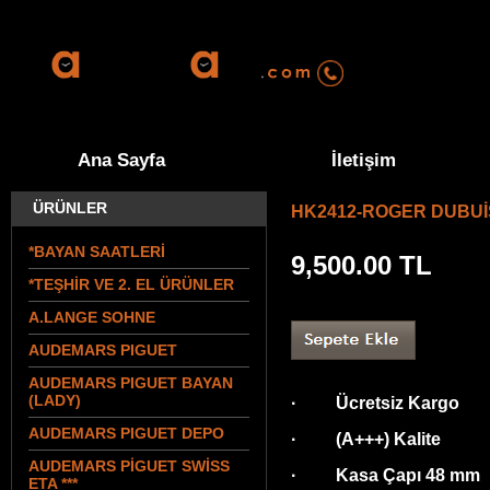
0555 570 94 
Ana Sayfa
İletişim
ÜRÜNLER
HK2412-ROGER DUBUİS
*BAYAN SAATLERİ
9,500.00
TL
*TEŞHİR VE 2. EL ÜRÜNLER
A.LANGE SOHNE
AUDEMARS PIGUET
AUDEMARS PIGUET BAYAN
(LADY)
· Ücretsiz Kargo
AUDEMARS PIGUET DEPO
· (A+++) Kalite
AUDEMARS PİGUET SWİSS
· Kasa Çapı 48 mm
ETA ***