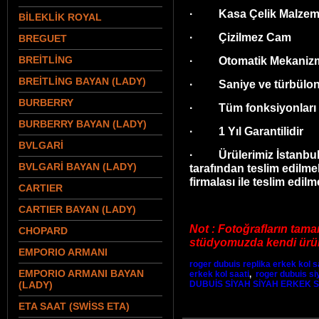
· Kasa Çelik Malzeme
BİLEKLİK ROYAL
· Çizilmez Cam
BREGUET
BREİTLİNG
· Otomatik Mekaniz
BREİTLİNG BAYAN (LADY)
· Saniye ve türbülon 
BURBERRY
· Tüm fonksiyonları ç
BURBERRY BAYAN (LADY)
· 1 Yıl Garantilidir
BVLGARİ
· Ürülerimiz İstanbul 
BVLGARİ BAYAN (LADY)
tarafından teslim edilme
firmalası ile teslim edilm
CARTIER
CARTIER BAYAN (LADY)
Not : Fotoğrafların tama
CHOPARD
stüdyomuzda kendi ürünl
EMPORIO ARMANI
roger dubuis replika erkek kol s
EMPORIO ARMANI BAYAN
erkek kol saati
,
roger dubuis si
(LADY)
DUBUİS SİYAH SİYAH ERKEK S
ETA SAAT (SWİSS ETA)