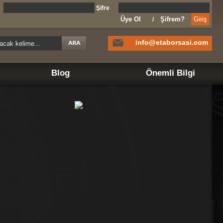
l
Şifre
Üye Ol
Şifrem?
/
info@etaborsasi.com
Blog
Önemli Bilgi