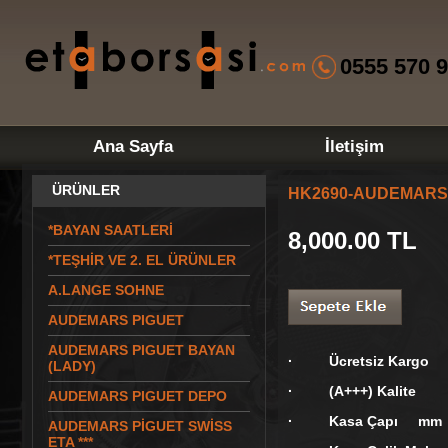
0555 570 9
Ana Sayfa
İletişim
ÜRÜNLER
HK2690-AUDEMARS 
*BAYAN SAATLERİ
8,000.00
TL
*TEŞHİR VE 2. EL ÜRÜNLER
A.LANGE SOHNE
AUDEMARS PIGUET
AUDEMARS PIGUET BAYAN
· Ücretsiz Kargo
(LADY)
· (A+++) Kalite
AUDEMARS PIGUET DEPO
· Kasa Çapı mm
AUDEMARS PİGUET SWİSS
ETA ***