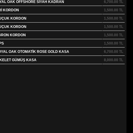
YAL OAK OFFSHORE SİYAH KADRAN
6,700.00
TL
Rİ KORDON
1,500.00
TL
AUÇUK KORDON
1,500.00
TL
AUÇUK KORDON
1,500.00
TL
ABRON KORDON
1,500.00
TL
PS
1,500.00
TL
OYAL OAK OTOMATİK ROSE GOLD KASA
6,700.00
TL
SKELET GÜMÜŞ KASA
8,000.00
TL