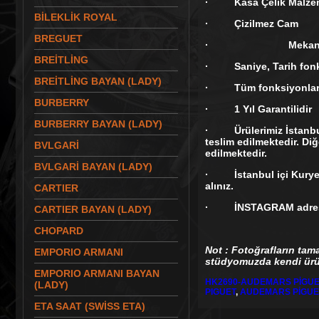
· Kasa Çelik Malzeme
BİLEKLİK ROYAL
· Çizilmez Cam
BREGUET
· Mekaniz
BREİTLİNG
· Saniye, Tarih fonk
BREİTLİNG BAYAN (LADY)
· Tüm fonksiyonları ak
BURBERRY
· 1 Yıl Garantilidir
BURBERRY BAYAN (LADY)
· Ürülerimiz İstanbul 
teslim edilmektedir. Diğ
BVLGARİ
edilmektedir.
BVLGARİ BAYAN (LADY)
· İstanbul içi Kurye te
alınız.
CARTIER
· İNSTAGRAM adresi
CARTIER BAYAN (LADY)
CHOPARD
Not : Fotoğrafların tam
EMPORIO ARMANI
stüdyomuzda kendi ürün
EMPORIO ARMANI BAYAN
HK2690-AUDEMARS PİGUE
(LADY)
PIGUET
,
AUDEMARS PİGUE
ETA SAAT (SWİSS ETA)