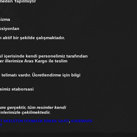
den Yapılmıştır
ma
siyonları
tif bir şekilde çalışmaktadır.
içerisinde kendi personelimiz tarafından
er illerimize Aras Kargo ile teslim
limatı vardır. Ücretlendirme için bilgi
miz etaborsasi
amı gerçektir, tüm resimler kendi
lerimizle çekilmektedir.
T SKELETON OTOMATİK ERKEK SAATİ
,
AUDEMARS
T