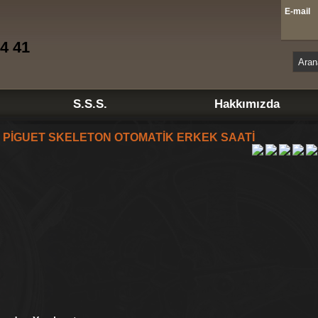
E-mai
4 41
S.S.S.
Hakkımızda
PİGUET SKELETON OTOMATİK ERKEK SAATİ