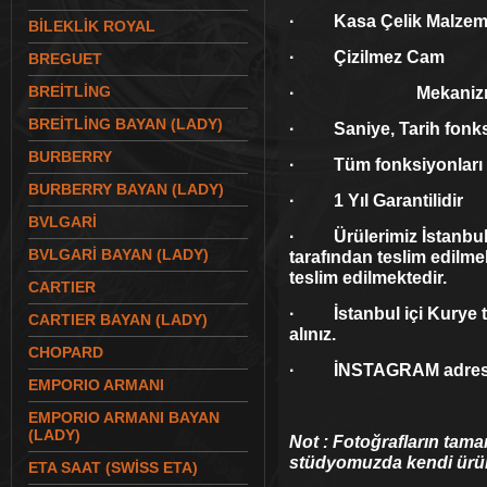
· Kasa Çelik Malzeme
BİLEKLİK ROYAL
· Çizilmez Cam
BREGUET
BREİTLİNG
· Mekaniz
BREİTLİNG BAYAN (LADY)
· Saniye, Tarih fonks
BURBERRY
· Tüm fonksiyonları akt
BURBERRY BAYAN (LADY)
· 1 Yıl Garantilidir
BVLGARİ
· Ürülerimiz İstanbul 
BVLGARİ BAYAN (LADY)
tarafından teslim edilmek
teslim edilmektedir.
CARTIER
· İstanbul içi Kurye tel
CARTIER BAYAN (LADY)
alınız.
CHOPARD
· İNSTAGRAM adresim
EMPORIO ARMANI
EMPORIO ARMANI BAYAN
(LADY)
Not : Fotoğrafların tama
stüdyomuzda kendi ürünl
ETA SAAT (SWİSS ETA)