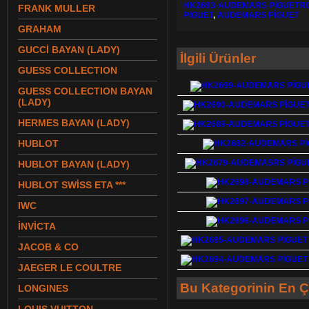
HK2693-AUDEMARS PİGUETRO
FRANK MULLER
PIGUET
,
AUDEMARS PİGUET
GRAHAM
GUCCİ BAYAN (LADY)
İlgili Ürünler
GUESS COLLECTION
GUESS COLLECTION BAYAN
(LADY)
HERMES BAYAN (LADY)
HUBLOT
HUBLOT BAYAN (LADY)
HUBLOT SWİSS ETA ***
IWC
İNVİCTA
JACOB & CO
JAEGER LE COULTRE
Bu Kategorinin En Ç
LONGINES