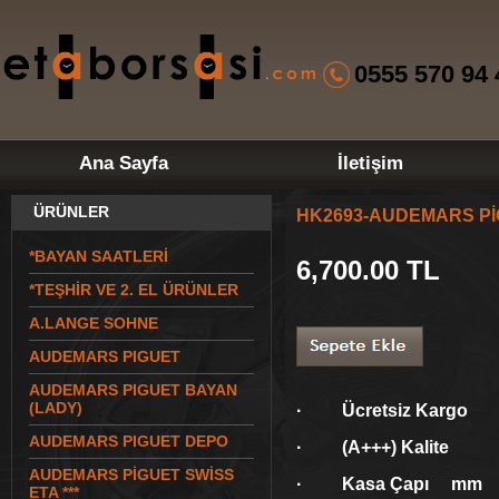
0555 570 94 
Ana Sayfa
İletişim
ÜRÜNLER
HK2693-AUDEMARS Pİ
*BAYAN SAATLERİ
6,700.00
TL
*TEŞHİR VE 2. EL ÜRÜNLER
A.LANGE SOHNE
AUDEMARS PIGUET
AUDEMARS PIGUET BAYAN
(LADY)
· Ücretsiz Kargo
AUDEMARS PIGUET DEPO
· (A+++) Kalite
AUDEMARS PİGUET SWİSS
· Kasa Çapı mm
ETA ***