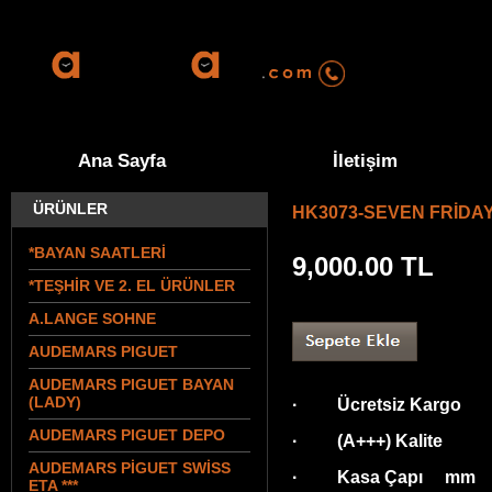
0555 570 94 
Ana Sayfa
İletişim
ÜRÜNLER
HK3073-SEVEN FRİDA
*BAYAN SAATLERİ
9,000.00
TL
*TEŞHİR VE 2. EL ÜRÜNLER
A.LANGE SOHNE
AUDEMARS PIGUET
AUDEMARS PIGUET BAYAN
(LADY)
· Ücretsiz Kargo
AUDEMARS PIGUET DEPO
· (A+++) Kalite
AUDEMARS PİGUET SWİSS
· Kasa Çapı mm
ETA ***