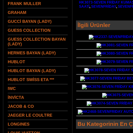
HK3073-SEVEN FRİDAY KUMA
FRANK MULLER
SAATİ
,
SEVENFRİDAY
,
SEVENF
GRAHAM
GUCCİ BAYAN (LADY)
İlgili Ürünler
GUESS COLLECTION
GUESS COLLECTION BAYAN
(LADY)
HERMES BAYAN (LADY)
HUBLOT
HUBLOT BAYAN (LADY)
HUBLOT SWİSS ETA ***
IWC
İNVİCTA
JACOB & CO
JAEGER LE COULTRE
Bu Kategorinin En Ç
LONGINES