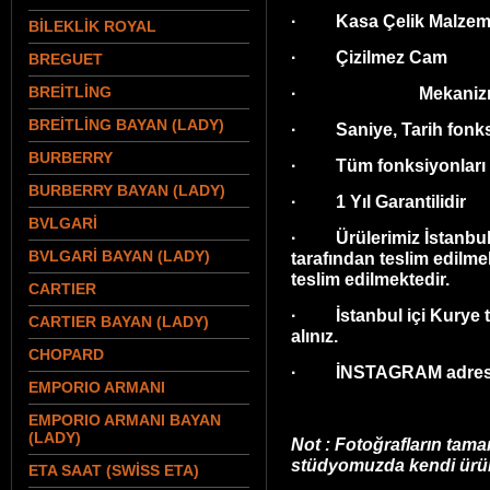
· Kasa Çelik Malzeme
BİLEKLİK ROYAL
· Çizilmez Cam
BREGUET
BREİTLİNG
· Mekaniz
BREİTLİNG BAYAN (LADY)
· Saniye, Tarih fonks
BURBERRY
· Tüm fonksiyonları akt
BURBERRY BAYAN (LADY)
· 1 Yıl Garantilidir
BVLGARİ
· Ürülerimiz İstanbul 
BVLGARİ BAYAN (LADY)
tarafından teslim edilmek
teslim edilmektedir.
CARTIER
· İstanbul içi Kurye tel
CARTIER BAYAN (LADY)
alınız.
CHOPARD
· İNSTAGRAM adresim
EMPORIO ARMANI
EMPORIO ARMANI BAYAN
(LADY)
Not : Fotoğrafların tama
stüdyomuzda kendi ürünl
ETA SAAT (SWİSS ETA)