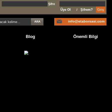
l
Şifre
Üye Ol
Şifrem?
/
info@etaborsasi.com
Blog
Önemli Bilgi