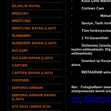
· Kasa Çelik Malzeme
BİLEKLİK ROYAL
· Çizilmez Cam
BREGUET
· Mekaniz
BREİTLİNG
· Saniye, Tarih fonk
BREİTLİNG BAYAN (LADY)
· Tüm fonksiyonları ak
BURBERRY
· 1 Yıl Garantilidir
BURBERRY BAYAN (LADY)
· Ürülerimiz İstanbul 
teslim edilmektedir. Diğ
BVLGARİ
edilmektedir.
BVLGARİ BAYAN (LADY)
· İstanbul içi Kurye te
alınız.
CARTIER
· İNSTAGRAM adresi
CARTIER BAYAN (LADY)
CHOPARD
Not : Fotoğrafların tam
EMPORIO ARMANI
stüdyomuzda kendi ürün
EMPORIO ARMANI BAYAN
HK3077-SEVEN FRİDAY B
(LADY)
SAATİ
,
SEVENFRİDAY
,
SEV
ETA SAAT (SWİSS ETA)