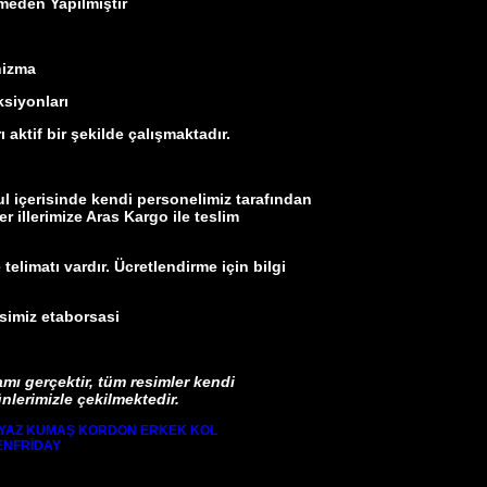
den Yapılmıştır
ma
siyonları
tif bir şekilde çalışmaktadır.
içerisinde kendi personelimiz tarafından
er illerimize Aras Kargo ile teslim
limatı vardır. Ücretlendirme için bilgi
miz etaborsasi
amı gerçektir, tüm resimler kendi
lerimizle çekilmektedir.
EYAZ KUMAŞ KORDON ERKEK KOL
ENFRİDAY