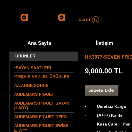
0555 570 9
Ana Sayfa
İletişim
ÜRÜNLER
HK3077-SEVEN FRİ
*BAYAN SAATLERİ
9,000.00
TL
*TEŞHİR VE 2. EL ÜRÜNLER
A.LANGE SOHNE
AUDEMARS PIGUET
AUDEMARS PIGUET BAYAN
· Ücretsiz Kargo
(LADY)
· (A+++) Kalite
AUDEMARS PIGUET DEPO
· Kasa Çapı mm
AUDEMARS PİGUET SWİSS
ETA ***