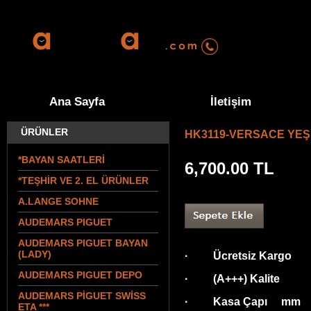
0555 570 94 
Ana Sayfa
İletişim
ÜRÜNLER
HK3119-VERSACE YEŞ
*BAYAN SAATLERİ
6,700.00
TL
*TEŞHİR VE 2. EL ÜRÜNLER
A.LANGE SOHNE
AUDEMARS PIGUET
AUDEMARS PIGUET BAYAN
(LADY)
· Ücretsiz Kargo
AUDEMARS PIGUET DEPO
· (A+++) Kalite
AUDEMARS PİGUET SWİSS
· Kasa Çapı mm
ETA ***