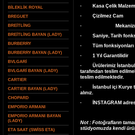
· Kasa Çelik Malzeme
BİLEKLİK ROYAL
· Çizilmez Cam
BREGUET
BREİTLİNG
· Mekaniz
BREİTLİNG BAYAN (LADY)
· Saniye, Tarih fonks
BURBERRY
· Tüm fonksiyonları akt
BURBERRY BAYAN (LADY)
· 1 Yıl Garantilidir
BVLGARİ
· Ürülerimiz İstanbul 
BVLGARİ BAYAN (LADY)
tarafından teslim edilmek
teslim edilmektedir.
CARTIER
· İstanbul içi Kurye tel
CARTIER BAYAN (LADY)
alınız.
CHOPARD
· İNSTAGRAM adresim
EMPORIO ARMANI
EMPORIO ARMANI BAYAN
(LADY)
Not : Fotoğrafların tama
stüdyomuzda kendi ürünl
ETA SAAT (SWİSS ETA)