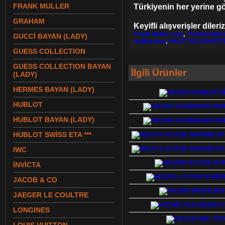
FRANK MULLER
Türkiyenin her yerine g
GRAHAM
Keyifli alışverişler dileriz
Frank Muller saat
,
Frankmuller
GUCCİ BAYAN (LADY)
replikasaat
,
HK477-GLASHUTTE
GUESS COLLECTION
GUESS COLLECTION BAYAN
İlgili Ürünler
(LADY)
HERMES BAYAN (LADY)
HUBLOT
HUBLOT BAYAN (LADY)
HUBLOT SWİSS ETA ***
IWC
İNVİCTA
JACOB & CO
JAEGER LE COULTRE
LONGINES