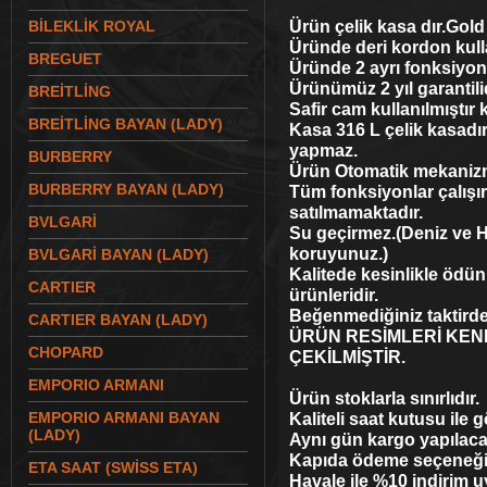
Ürün çelik kasa dır.Gold
BİLEKLİK ROYAL
Üründe deri kordon kulla
BREGUET
Üründe 2 ayrı fonksiyon
Ürünümüz 2 yıl garantili
BREİTLİNG
Safir cam kullanılmıştır 
BREİTLİNG BAYAN (LADY)
Kasa 316 L çelik kasadı
yapmaz.
BURBERRY
Ürün Otomatik mekanizm
BURBERRY BAYAN (LADY)
Tüm fonksiyonlar çalışı
satılmamaktadır.
BVLGARİ
Su geçirmez.(Deniz ve 
koruyunuz.)
BVLGARİ BAYAN (LADY)
Kalitede kesinlikle ödü
CARTIER
ürünleridir.
Beğenmediğiniz taktirde
CARTIER BAYAN (LADY)
ÜRÜN RESİMLERİ KEN
CHOPARD
ÇEKİLMİŞTİR.
EMPORIO ARMANI
Ürün stoklarla sınırlıdır.
EMPORIO ARMANI BAYAN
Kaliteli saat kutusu ile g
(LADY)
Aynı gün kargo yapılacak
Kapıda ödeme seçeneği il
ETA SAAT (SWİSS ETA)
Havale ile %10 indirim 