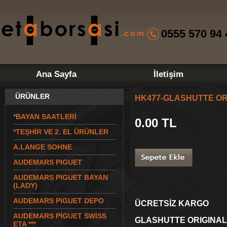
0555 570 94 
Ana Sayfa
İletişim
ÜRÜNLER
HK477-GLASHUTTE OR
*BAYAN SAATLERİ
0.00
TL
*TEŞHİR VE 2. EL ÜRÜNLER
A.LANGE SOHNE
AUDEMARS PIGUET
AUDEMARS PIGUET BAYAN
(LADY)
AUDEMARS PIGUET DEPO
ÜCRETSİZ KARGO
AUDEMARS PİGUET SWİSS
GLASHUTTE ORIGINAL
ETA ***