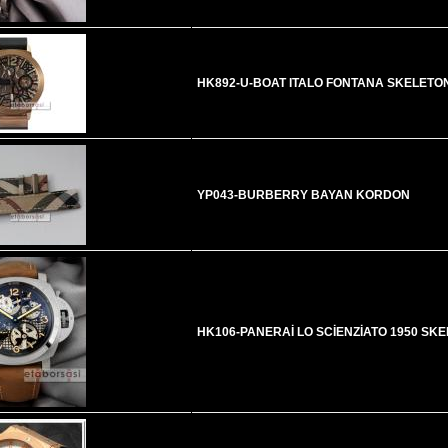
HK892-U-BOAT ITALO FONTANA SKELETO
YP043-BURBERRY BAYAN KORDON
HK106-PANERAİ LO SCİENZİATO 1950 SK