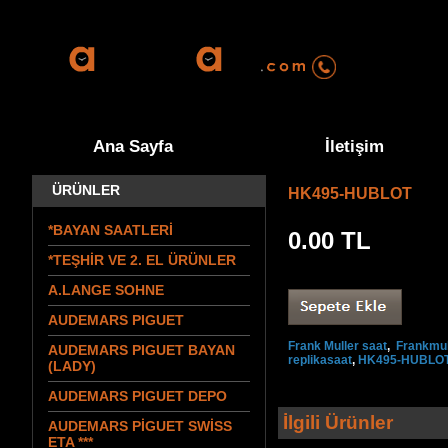
0555 570 9
Ana Sayfa
İletişim
ÜRÜNLER
HK495-HUBLOT
*BAYAN SAATLERİ
0.00
TL
*TEŞHİR VE 2. EL ÜRÜNLER
A.LANGE SOHNE
AUDEMARS PIGUET
Frank Muller saat
,
Frankmul
AUDEMARS PIGUET BAYAN
replikasaat
,
HK495-HUBLO
(LADY)
AUDEMARS PIGUET DEPO
İlgili Ürünler
AUDEMARS PİGUET SWİSS
ETA ***