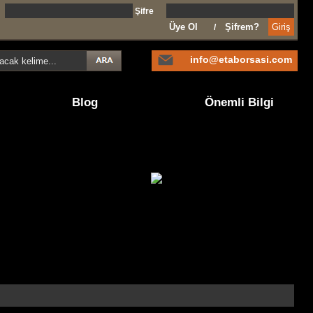
l
Şifre
Üye Ol
Şifrem?
/
info@etaborsasi.com
Blog
Önemli Bilgi