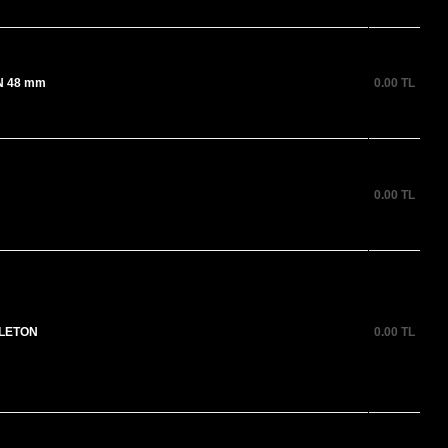
N 48 mm
0.00
TL
0.00
TL
ELETON
0.00
TL