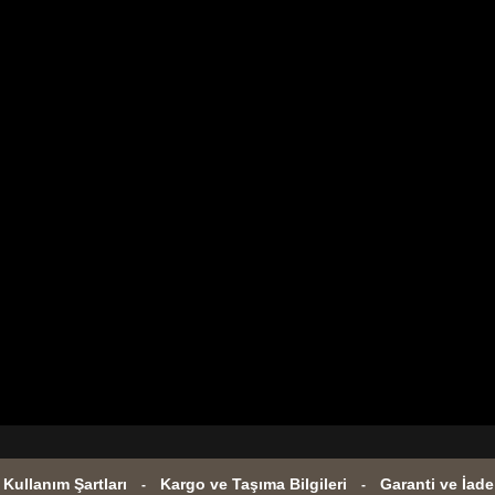
e Kullanım Şartları
Kargo ve Taşıma Bilgileri
Garanti ve İade
-
-