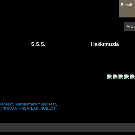
E-mai
4 41
S.S.S.
Hakkımızda
lersaat
,
Replikafrankmüllersaat
,
T
,
*KAÇAN FIRSATLAR
,
HUBLOT