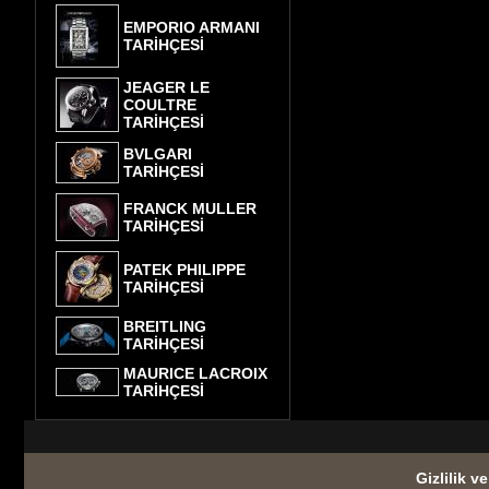
EMPORIO ARMANI
TARİHÇESİ
JEAGER LE
COULTRE
TARİHÇESİ
BVLGARI
TARİHÇESİ
FRANCK MULLER
TARİHÇESİ
PATEK PHILIPPE
TARİHÇESİ
BREITLING
TARİHÇESİ
MAURICE LACROIX
TARİHÇESİ
Gizlilik v