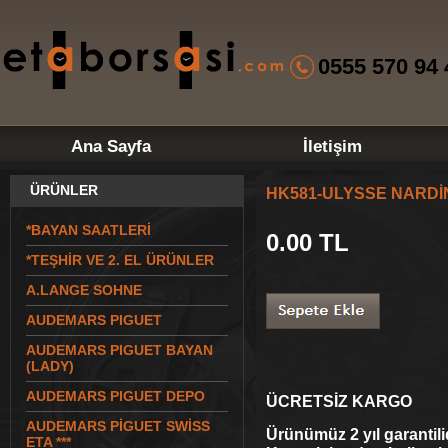
0555 570 94 
Ana Sayfa
İletişim
ÜRÜNLER
HK581-ULYSSE NARD
*BAYAN SAATLERİ
0.00
TL
*TEŞHİR VE 2. EL ÜRÜNLER
A.LANGE SOHNE
AUDEMARS PIGUET
AUDEMARS PIGUET BAYAN
(LADY)
AUDEMARS PIGUET DEPO
ÜCRETSİZ KARGO
AUDEMARS PİGUET SWİSS
Ürünümüz 2 yıl garantili
ETA ***