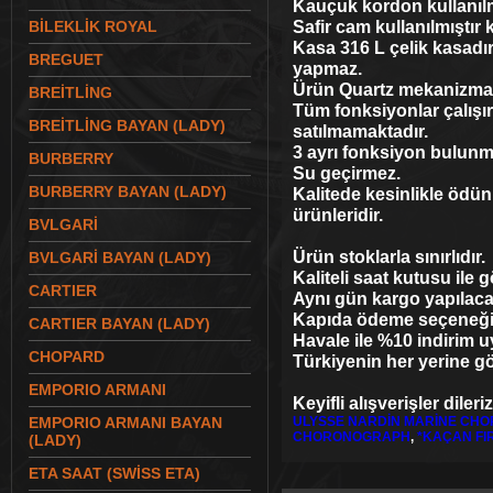
Kauçuk kordon kullanılm
Safir cam kullanılmıştır 
BİLEKLİK ROYAL
Kasa 316 L çelik kasadı
BREGUET
yapmaz.
Ürün Quartz mekanizma i
BREİTLİNG
Tüm fonksiyonlar çalışı
BREİTLİNG BAYAN (LADY)
satılmamaktadır.
3 ayrı fonksiyon bulunm
BURBERRY
Su geçirmez.
BURBERRY BAYAN (LADY)
Kalitede kesinlikle ödü
ürünleridir.
BVLGARİ
Ürün stoklarla sınırlıdır.
BVLGARİ BAYAN (LADY)
Kaliteli saat kutusu ile g
CARTIER
Aynı gün kargo yapılacak
Kapıda ödeme seçeneği il
CARTIER BAYAN (LADY)
Havale ile %10 indirim 
CHOPARD
Türkiyenin her yerine g
EMPORIO ARMANI
Keyifli alışverişler dileriz
EMPORIO ARMANI BAYAN
ULYSSE NARDİN MARİNE CH
CHORONOGRAPH
,
*KAÇAN FI
(LADY)
ETA SAAT (SWİSS ETA)