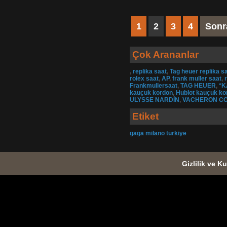
1
2
3
4
Sonr
Çok Arananlar
,
replika saat
,
Tag heuer replika s
rolex saat
,
AP
,
frank muller saat
,
Frankmullersaat
,
TAG HEUER
,
*K
kauçuk kordon
,
Hublot kauçuk ko
ULYSSE NARDİN
,
VACHERON CO
Etiket
gaga milano türkiye
Gizlilik ve Ku