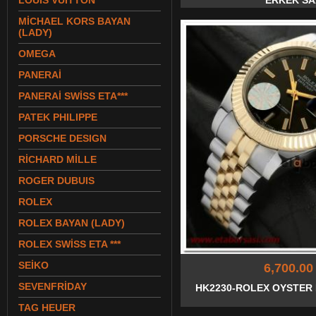
LOUIS VUITTON
ERKEK SA
MİCHAEL KORS BAYAN
(LADY)
OMEGA
PANERAİ
PANERAİ SWİSS ETA***
PATEK PHILIPPE
PORSCHE DESIGN
RİCHARD MİLLE
ROGER DUBUIS
ROLEX
ROLEX BAYAN (LADY)
ROLEX SWİSS ETA ***
SEİKO
6,700.00
SEVENFRİDAY
HK2230-ROLEX OYSTER 
TAG HEUER