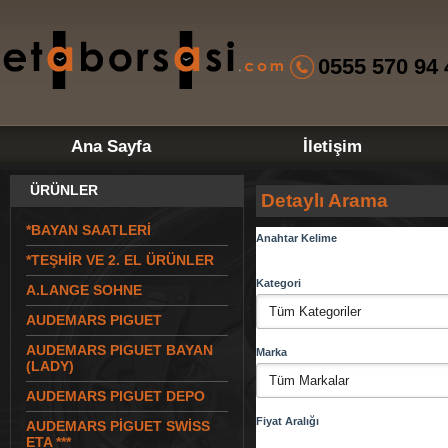
0555 570 94 
Ana Sayfa
İletişim
ÜRÜNLER
Detaylı Arama
*BAYAN SAATLERİ
Anahtar Kelime
*TEŞHİR VE 2. EL ÜRÜNLER
Kategori
A.LANGE SOHNE
AUDEMARS PIGUET
AUDEMARS PIGUET BAYAN
Marka
(LADY)
AUDEMARS PIGUET DEPO
Fiyat Aralığı
AUDEMARS PİGUET SWİSS
ETA ***