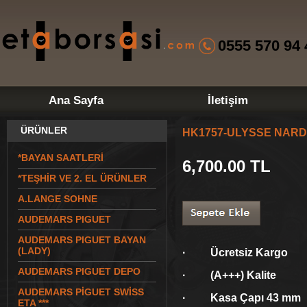
0555 570 94 
Ana Sayfa
İletişim
ÜRÜNLER
HK1757-ULYSSE NARDİ
*BAYAN SAATLERİ
6,700.00
TL
*TEŞHİR VE 2. EL ÜRÜNLER
A.LANGE SOHNE
AUDEMARS PIGUET
AUDEMARS PIGUET BAYAN
(LADY)
· Ücretsiz Kargo
AUDEMARS PIGUET DEPO
· (A+++) Kalite
AUDEMARS PİGUET SWİSS
· Kasa Çapı 43 mm
ETA ***