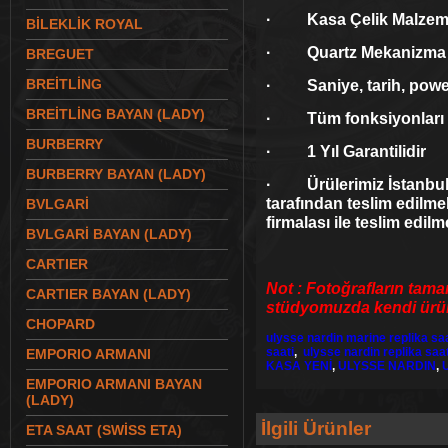
· Kasa Çelik Malzeme
BİLEKLİK ROYAL
· Quartz Mekanizma
BREGUET
BREİTLİNG
· Saniye, tarih, power
BREİTLİNG BAYAN (LADY)
· Tüm fonksiyonları ç
BURBERRY
· 1 Yıl Garantilidir
BURBERRY BAYAN (LADY)
· Ürülerimiz İstanbul 
tarafından teslim edilme
BVLGARİ
firmalası ile teslim edilm
BVLGARİ BAYAN (LADY)
CARTIER
Not : Fotoğrafların tama
CARTIER BAYAN (LADY)
stüdyomuzda kendi ürünl
CHOPARD
ulysse nardin marine replika sa
saati
,
ulysse nardin replika saa
EMPORIO ARMANI
KASA YENİ
,
ULYSSE NARDIN
,
EMPORIO ARMANI BAYAN
(LADY)
İlgili Ürünler
ETA SAAT (SWİSS ETA)