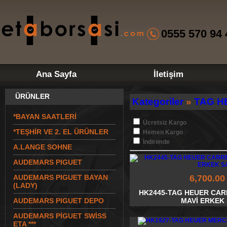
0555 570 94 
Ana Sayfa
İletişim
ÜRÜNLER
Kategoriler
»
TAG H
*BAYAN SAATLERİ
Ücretsiz Kargo
*TEŞHİR VE 2. EL ÜRÜNLER
Hemen Kargo
İndirimde
A.LANGE SOHNE
AUDEMARS PIGUET
AUDEMARS PIGUET BAYAN
6,700.00
(LADY)
HK2445-TAG HEUER CAR
AUDEMARS PIGUET DEPO
MAVİ ERKEK 
AUDEMARS PİGUET SWİSS
ETA ***