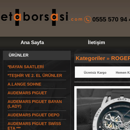
0555 570 94 
Ana Sayfa
İletişim
ÜRÜNLER
Kategoriler
»
ROGER
*BAYAN SAATLERİ
Ücretsiz Kargo
Hemen K
*TEŞHİR VE 2. EL ÜRÜNLER
A.LANGE SOHNE
AUDEMARS PIGUET
AUDEMARS PIGUET BAYAN
(LADY)
AUDEMARS PIGUET DEPO
AUDEMARS PİGUET SWİSS
ETA ***