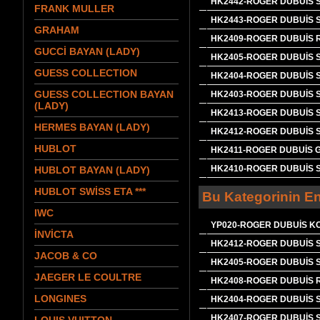
HK2442-ROGER DUBUİS 
FRANK MULLER
HK2443-ROGER DUBUİS 
GRAHAM
HK2409-ROGER DUBUİS 
GUCCİ BAYAN (LADY)
HK2405-ROGER DUBUİS S
GUESS COLLECTION
HK2404-ROGER DUBUİS S
GUESS COLLECTION BAYAN
HK2403-ROGER DUBUİS S
(LADY)
HK2413-ROGER DUBUİS S
HERMES BAYAN (LADY)
HK2412-ROGER DUBUİS S
HUBLOT
HK2411-ROGER DUBUİS 
HK2410-ROGER DUBUİS 
HUBLOT BAYAN (LADY)
HUBLOT SWİSS ETA ***
Bu Kategorinin En
IWC
YP020-ROGER DUBUİS 
İNVİCTA
HK2412-ROGER DUBUİS S
JACOB & CO
HK2405-ROGER DUBUİS S
JAEGER LE COULTRE
HK2408-ROGER DUBUİS 
LONGINES
HK2404-ROGER DUBUİS S
HK2407-ROGER DUBUİS S