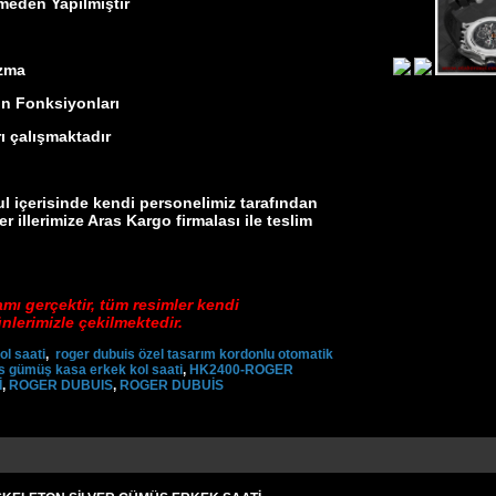
den Yapılmıştır
zma
 Fonksiyonları
çalışmaktadır
içerisinde kendi personelimiz tarafından
er illerimize Aras Kargo firmalası ile teslim
amı gerçektir, tüm resimler kendi
lerimizle çekilmektedir.
ol saati
,
roger dubuis özel tasarım kordonlu otomatik
s gümüş kasa erkek kol saati
,
HK2400-ROGER
İ
,
ROGER DUBUIS
,
ROGER DUBUİS