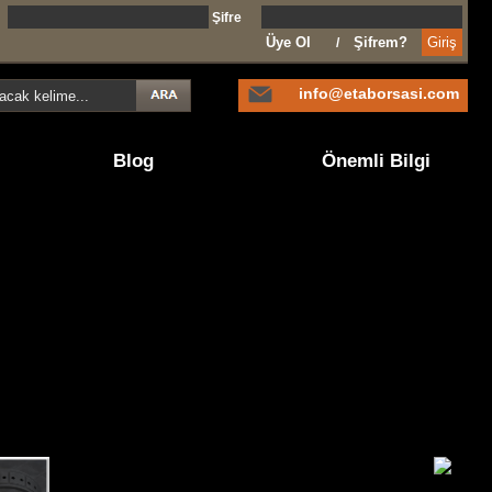
l
Şifre
Üye Ol
Şifrem?
/
info@etaborsasi.com
Blog
Önemli Bilgi