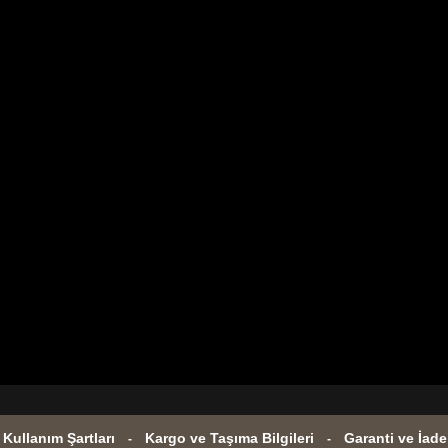
e Kullanım Şartları
Kargo ve Taşıma Bilgileri
Garanti ve İade
-
-