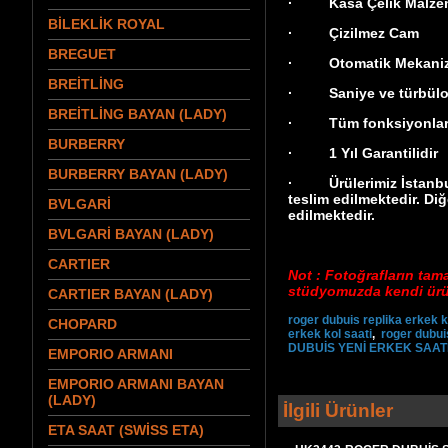
· Kasa Çelik Malzeme
BİLEKLİK ROYAL
· Çizilmez Cam
BREGUET
· Otomatik Mekani
BREİTLİNG
· Saniye ve türbülon
BREİTLİNG BAYAN (LADY)
· Tüm fonksiyonları 
BURBERRY
· 1 Yıl Garantilidir
BURBERRY BAYAN (LADY)
· Ürülerimiz İstanbul 
teslim edilmektedir. Diğ
BVLGARİ
edilmektedir.
BVLGARİ BAYAN (LADY)
CARTIER
Not : Fotoğrafların tam
stüdyomuzda kendi ürün
CARTIER BAYAN (LADY)
roger dubuis replika erkek k
CHOPARD
erkek kol saati
,
roger dubui
DUBUİS YENİ ERKEK SAAT
EMPORIO ARMANI
EMPORIO ARMANI BAYAN
(LADY)
İlgili Ürünler
ETA SAAT (SWİSS ETA)