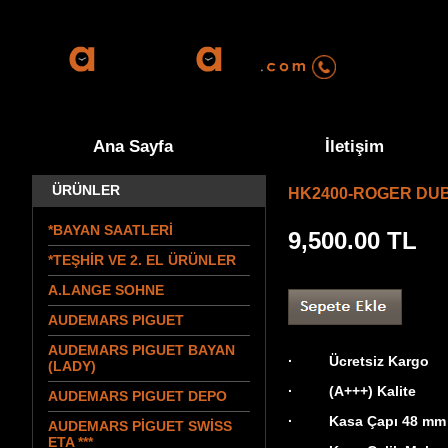
0555 570 9
Ana Sayfa
İletişim
ÜRÜNLER
HK2400-ROGER DUB
*BAYAN SAATLERİ
9,500.00
TL
*TEŞHİR VE 2. EL ÜRÜNLER
A.LANGE SOHNE
AUDEMARS PIGUET
AUDEMARS PIGUET BAYAN
· Ücretsiz Kargo
(LADY)
· (A+++) Kalite
AUDEMARS PIGUET DEPO
· Kasa Çapı 48 mm
AUDEMARS PİGUET SWİSS
ETA ***