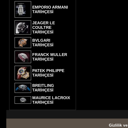
EMPORIO ARMANI
TARİHÇESİ
JEAGER LE
COULTRE
TARİHÇESİ
BVLGARI
TARİHÇESİ
FRANCK MULLER
TARİHÇESİ
PATEK PHILIPPE
TARİHÇESİ
BREITLING
TARİHÇESİ
MAURICE LACROIX
TARİHÇESİ
Gizlilik v