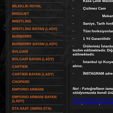
· Kasa Çelik Malzeme
BİLEKLİK ROYAL
· Çizilmez Cam
BREGUET
· Mekaniz
BREİTLİNG
· Saniye, Tarih fonk
BREİTLİNG BAYAN (LADY)
· Tüm fonksiyonları ak
BURBERRY
· 1 Yıl Garantilidir
BURBERRY BAYAN (LADY)
· Ürülerimiz İstanbul 
teslim edilmektedir. Diğ
BVLGARİ
edilmektedir.
BVLGARİ BAYAN (LADY)
· İstanbul içi Kurye te
alınız.
CARTIER
· İNSTAGRAM adresi
CARTIER BAYAN (LADY)
CHOPARD
Not : Fotoğrafların tam
EMPORIO ARMANI
stüdyomuzda kendi ürün
EMPORIO ARMANI BAYAN
HK2718-BREİTLİNG ÇELİ
(LADY)
SAATİ
,
BREİTLİNG
,
BREITL
ETA SAAT (SWİSS ETA)