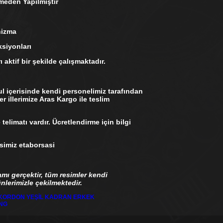
den Yapılmıştır
ma
siyonları
tif bir şekilde çalışmaktadır.
içerisinde kendi personelimiz tarafından
er illerimize Aras Kargo ile teslim
limatı vardır. Ücretlendirme için bilgi
miz etaborsasi
amı gerçektir, tüm resimler kendi
lerimizle çekilmektedir.
K KORDON YEŞİL KADRAN ERKEK
ING