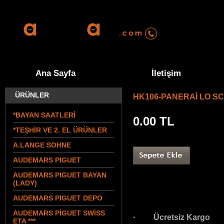
0555 570 94 
Ana Sayfa
İletişim
ÜRÜNLER
HK106-PANERAİ LO SC
*BAYAN SAATLERİ
0.00
TL
*TEŞHİR VE 2. EL ÜRÜNLER
A.LANGE SOHNE
AUDEMARS PIGUET
AUDEMARS PIGUET BAYAN
(LADY)
AUDEMARS PIGUET DEPO
AUDEMARS PİGUET SWİSS
· Ücretsiz Kargo
ETA ***