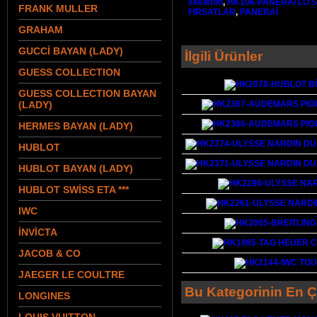
skeleton
,
HK106-PANERAİ LO S
FRANK MULLER
FIRSATLAR
,
PANERAİ
GRAHAM
GUCCİ BAYAN (LADY)
İlgili Ürünler
GUESS COLLECTION
GUESS COLLECTION BAYAN
(LADY)
HERMES BAYAN (LADY)
HUBLOT
HUBLOT BAYAN (LADY)
HUBLOT SWİSS ETA ***
IWC
İNVİCTA
JACOB & CO
JAEGER LE COULTRE
Bu Kategorinin En Ç
LONGINES