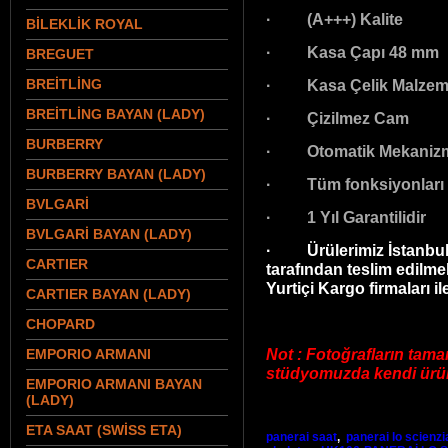
· (A+++) Kalite
BİLEKLİK ROYAL
· Kasa Çapı 48 mm
BREGUET
BREİTLİNG
· Kasa Çelik Malzeme
BREİTLİNG BAYAN (LADY)
· Çizilmez Cam
BURBERRY
· Otomatik Mekaniz
BURBERRY BAYAN (LADY)
·
Tüm fonksiyonları 
BVLGARİ
· 1 Yıl Garantilidir
BVLGARİ BAYAN (LADY)
· Ürülerimiz İstanbul 
CARTIER
tarafından teslim edilme
Yurtiçi Kargo firmaları il
CARTIER BAYAN (LADY)
CHOPARD
Not : Fotoğrafların tama
EMPORIO ARMANI
stüdyomuzda kendi ürünl
EMPORIO ARMANI BAYAN
(LADY)
ETA SAAT (SWİSS ETA)
panerai saat
,
panerai lo scienzi