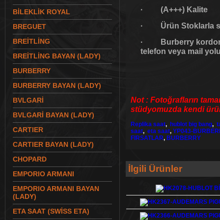
· (A+++) Kalite
BİLEKLİK ROYAL
· Ürün Stoklarla sın
BREGUET
BREİTLİNG
· Burberry kordon, 
telefon veya mail yolu
BREİTLİNG BAYAN (LADY)
BURBERRY
BURBERRY BAYAN (LADY)
Not : Fotoğrafların tama
BVLGARİ
stüdyomuzda kendi ürünl
BVLGARİ BAYAN (LADY)
Replika saat
,
hublot big bang
,
t
CARTIER
saat
,
eta saat
,
YP043-BURBER
FIRSATLAR
,
BURBERRY
CARTIER BAYAN (LADY)
CHOPARD
İlgili Ürünler
EMPORIO ARMANI
EMPORIO ARMANI BAYAN
(LADY)
ETA SAAT (SWİSS ETA)