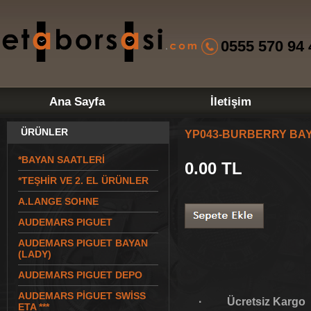
0555 570 94 
Ana Sayfa
İletişim
ÜRÜNLER
YP043-BURBERRY BA
*BAYAN SAATLERİ
0.00
TL
*TEŞHİR VE 2. EL ÜRÜNLER
A.LANGE SOHNE
AUDEMARS PIGUET
AUDEMARS PIGUET BAYAN
(LADY)
AUDEMARS PIGUET DEPO
AUDEMARS PİGUET SWİSS
· Ücretsiz Kargo
ETA ***