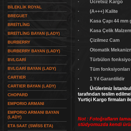
· Ücretsiz Kargo
BİLEKLİK ROYAL
· (A+++) Kalite
BREGUET
· Kasa Çapı 44 mm g
BREİTLİNG
· Kasa Çelik Malzeme
BREİTLİNG BAYAN (LADY)
· Çizilmez Cam
BURBERRY
· Otomatik Mekaniz
BURBERRY BAYAN (LADY)
· Türbülon fonksiyon
BVLGARİ
BVLGARİ BAYAN (LADY)
·
Tüm fonksiyonları 
CARTIER
· 1 Yıl Garantilidir
CARTIER BAYAN (LADY)
· Ürülerimiz İstanbul 
tarafından teslim edilme
CHOPARD
Yurtiçi Kargo firmaları il
EMPORIO ARMANI
EMPORIO ARMANI BAYAN
(LADY)
Not : Fotoğrafların tama
stüdyomuzda kendi ürünl
ETA SAAT (SWİSS ETA)