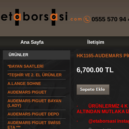
0555 570 94 
Ana Sayfa
İletişim
ÜRÜNLER
HK1165-AUDEMARS P
*BAYAN SAATLERİ
6,700.00
TL
*TEŞHİR VE 2. EL ÜRÜNLER
A.LANGE SOHNE
AUDEMARS PIGUET
AUDEMARS PIGUET BAYAN
(LADY)
· ÜRÜNLERMİZ 4 K V
ALTINDAN MUTLAKA İZ
AUDEMARS PIGUET DEPO
· @etaborsasi instag
AUDEMARS PİGUET SWİSS
ETA ***