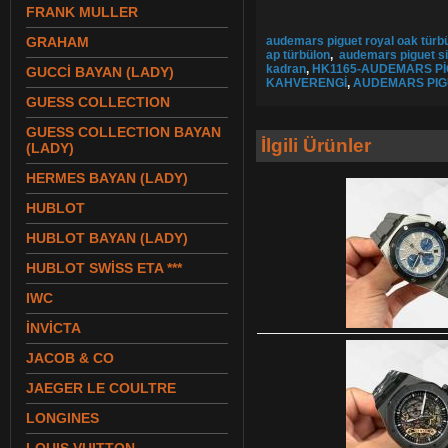
FRANK MULLER
GRAHAM
audemars piguet royal oak türb
ap türbülon
,
audemars piguet si
kadran
,
HK1165-AUDEMARS P
GUCCİ BAYAN (LADY)
KAHVERENGİ
,
AUDEMARS PIG
GUESS COLLECTION
GUESS COLLECTION BAYAN
İlgili Ürünler
(LADY)
HERMES BAYAN (LADY)
HUBLOT
HUBLOT BAYAN (LADY)
HUBLOT SWİSS ETA ***
IWC
İNVİCTA
JACOB & CO
JAEGER LE COULTRE
LONGINES