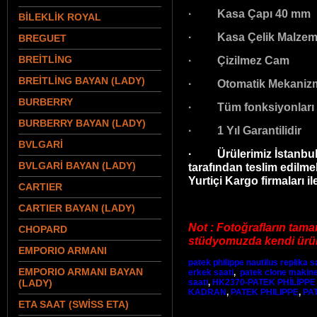
· Kasa Çapı 40 mm
BİLEKLİK ROYAL
· Kasa Çelik Malzeme
BREGUET
BREİTLİNG
· Çizilmez Cam
BREİTLİNG BAYAN (LADY)
· Otomatik Mekaniz
BURBERRY
· Tüm fonksiyonları ç
BURBERRY BAYAN (LADY)
· 1 Yıl Garantilidir
BVLGARİ
· Ürülerimiz İstanbul 
BVLGARİ BAYAN (LADY)
tarafından teslim edilme
Yurtiçi Kargo firmaları il
CARTIER
CARTIER BAYAN (LADY)
Not : Fotoğrafların tama
CHOPARD
stüdyomuzda kendi ürünl
EMPORIO ARMANI
patek philippe nautilus replika s
EMPORIO ARMANI BAYAN
erkek saati
,
patek clone makin
(LADY)
saati
,
HK2370-PATEK PHİLİPP
KADRAN
,
PATEK PHILIPPE
,
PA
ETA SAAT (SWİSS ETA)