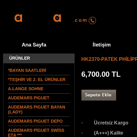
0555 570 94 
Ana Sayfa
İletişim
ÜRÜNLER
HK2370-PATEK PHİLİ
*BAYAN SAATLERİ
6,700.00
TL
*TEŞHİR VE 2. EL ÜRÜNLER
A.LANGE SOHNE
AUDEMARS PIGUET
AUDEMARS PIGUET BAYAN
(LADY)
AUDEMARS PIGUET DEPO
· Ücretsiz Kargo
AUDEMARS PİGUET SWİSS
· (A+++) Kalite
ETA ***