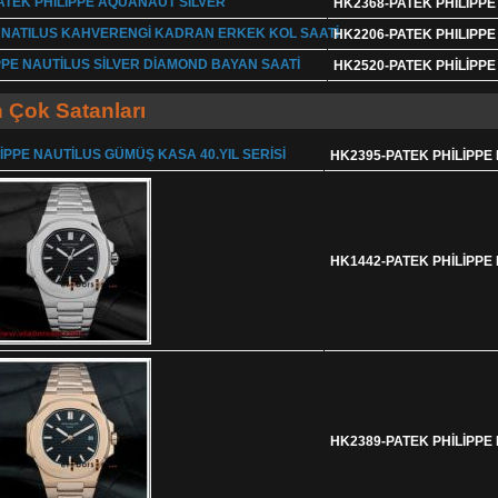
HK2368-PATEK PHİLİPP
HK2206-PATEK PHILIPP
HK2520-PATEK PHİLİPPE
 Çok Satanları
HK2395-PATEK PHİLİPPE 
HK1442-PATEK PHİLİPP
HK2389-PATEK PHİLİPP