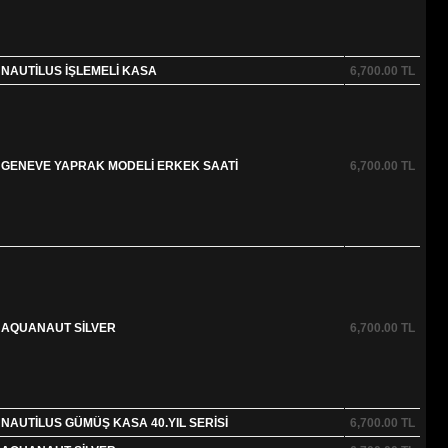
 NAUTİLUS İŞLEMELİ KASA
6,700.00
TL
E GENEVE YAPRAK MODELİ ERKEK SAATİ
6,700.00
TL
E AQUANAUT SİLVER
6,700.00
TL
 NAUTİLUS GÜMÜŞ KASA 40.YIL SERİSİ
6,700.00
TL