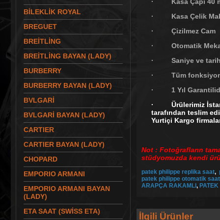
· Kasa Çapı 40 
BİLEKLİK ROYAL
· Kasa Çelik Malz
BREGUET
· Çizilmez Cam
BREİTLİNG
· Otomatik Meka
BREİTLİNG BAYAN (LADY)
· Saniye ve tarih 
BURBERRY
· Tüm fonksiyonla
BURBERRY BAYAN (LADY)
· 1 Yıl Garantilid
BVLGARİ
· Ürülerimiz İstanb
tarafından teslim edi
BVLGARİ BAYAN (LADY)
Yurtiçi Kargo firmalar
CARTIER
CARTIER BAYAN (LADY)
Not : Fotoğrafların tam
stüdyomuzda kendi ürün
CHOPARD
patek philippe replika saat
,
EMPORIO ARMANI
patek philippe otomatik saat
ARAPÇA RAKAMLI
,
PATEK 
EMPORIO ARMANI BAYAN
(LADY)
ETA SAAT (SWİSS ETA)
İlgili Ürünler