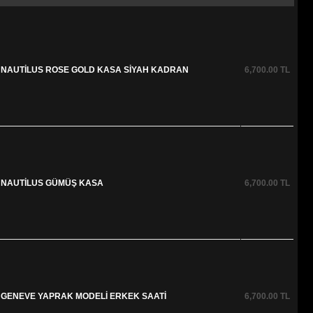
E NAUTİLUS ROSE GOLD KASA SİYAH KADRAN
6,700.00
TL
E NAUTİLUS GÜMÜŞ KASA
6,700.00
TL
E GENEVE YAPRAK MODELİ ERKEK SAATİ
6,700.00
TL