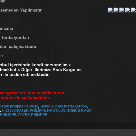
mm
emeden Yapılmıştır
nizma
fonksiyonları
rı çalışmaktadır
ir
ul içerisinde kendi personelimiz
lmektedir. Diğer illerimize Aras Kargo ve
ı ile teslim edilmektedir.
amı gerçektir, tüm resimler kendi
lerimizle çekilmektedir.
patek philippe nautilus
,
patek gümüş metal kordon
,
,
HK2386-PATEK PHİLİPPE NAUTİLUS GÜMÜŞ KASA
PHILIPPE
,
PATEK PHİLİPPE