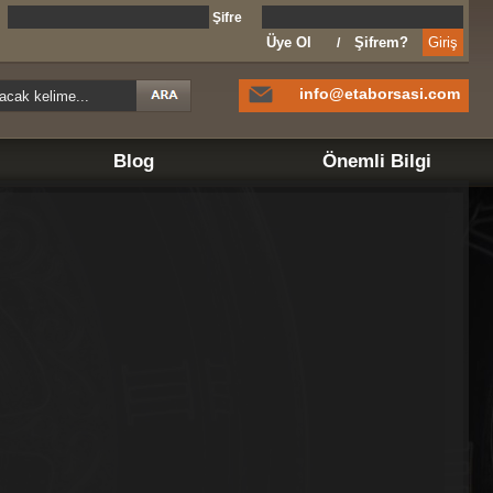
l
Şifre
Üye Ol
Şifrem?
/
info@etaborsasi.com
Blog
Önemli Bilgi