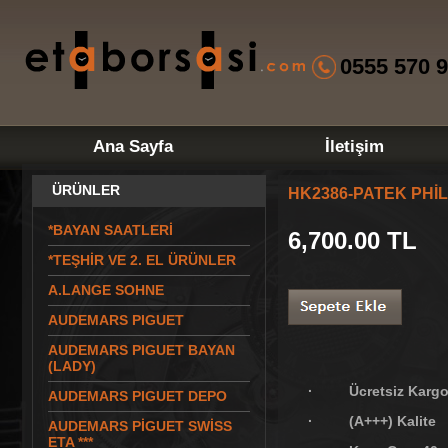
0555 570 9
Ana Sayfa
İletişim
ÜRÜNLER
HK2386-PATEK PHİ
*BAYAN SAATLERİ
6,700.00
TL
*TEŞHİR VE 2. EL ÜRÜNLER
A.LANGE SOHNE
AUDEMARS PIGUET
AUDEMARS PIGUET BAYAN
(LADY)
· Ücretsiz Karg
AUDEMARS PIGUET DEPO
· (A+++) Kalite
AUDEMARS PİGUET SWİSS
ETA ***