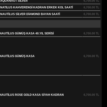
E AQUANAUT SİLVER
6,700.00
TL
E NATILUS KAHVERENGİ KADRAN ERKEK KOL SAATİ
6,700.00
TL
 NAUTİLUS SİLVER DİAMOND BAYAN SAATİ
6,700.00
TL
NAUTİLUS GÜMÜŞ KASA 40.YIL SERİSİ
6,700.00
TL
E NAUTİLUS GÜMÜŞ KASA
6,700.00
TL
E NAUTİLUS ROSE GOLD KASA SİYAH KADRAN
6,700.00
TL