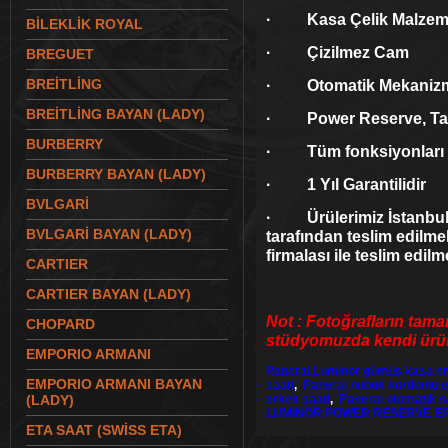
· Kasa Çelik Malzeme
BİLEKLİK ROYAL
· Çizilmez Cam
BREGUET
BREİTLİNG
· Otomatik Mekaniz
BREİTLİNG BAYAN (LADY)
· Power Reserve, Takv
BURBERRY
· Tüm fonksiyonları ç
BURBERRY BAYAN (LADY)
· 1 Yıl Garantilidir
BVLGARİ
· Ürülerimiz İstanbul 
BVLGARİ BAYAN (LADY)
tarafından teslim edilme
firmalası ile teslim edilm
CARTIER
CARTIER BAYAN (LADY)
Not : Fotoğrafların tama
CHOPARD
stüdyomuzda kendi ürünl
EMPORIO ARMANI
Panerai Luminor gümüş kasa erk
EMPORIO ARMANI BAYAN
saati
,
Panerai nubuk kordonlu e
(LADY)
erkek saati
,
Panerai otomatik s
LUMİNOR POWER RESERVE ER
ETA SAAT (SWİSS ETA)