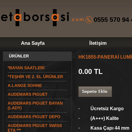
0555 570 94 
Ana Sayfa
İletişim
ÜRÜNLER
HK1855-PANERAİ LUM
*BAYAN SAATLERİ
0.00
TL
*TEŞHİR VE 2. EL ÜRÜNLER
A.LANGE SOHNE
AUDEMARS PIGUET
AUDEMARS PIGUET BAYAN
(LADY)
· Ücretsiz Kargo
AUDEMARS PIGUET DEPO
· (A+++) Kalite
AUDEMARS PİGUET SWİSS
· Kasa Çapı 44 mm
ETA ***