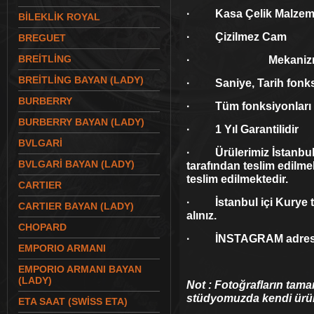
· Kasa Çelik Malzeme
BİLEKLİK ROYAL
· Çizilmez Cam
BREGUET
BREİTLİNG
· Mekaniz
BREİTLİNG BAYAN (LADY)
· Saniye, Tarih fonks
BURBERRY
· Tüm fonksiyonları akt
BURBERRY BAYAN (LADY)
· 1 Yıl Garantilidir
BVLGARİ
· Ürülerimiz İstanbul 
BVLGARİ BAYAN (LADY)
tarafından teslim edilmek
teslim edilmektedir.
CARTIER
· İstanbul içi Kurye tel
CARTIER BAYAN (LADY)
alınız.
CHOPARD
· İNSTAGRAM adresim
EMPORIO ARMANI
EMPORIO ARMANI BAYAN
(LADY)
Not : Fotoğrafların tama
stüdyomuzda kendi ürünl
ETA SAAT (SWİSS ETA)