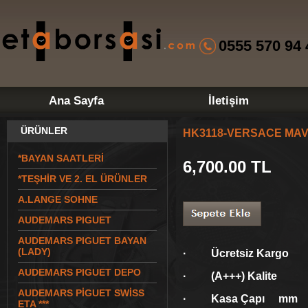
0555 570 94 
Ana Sayfa
İletişim
ÜRÜNLER
HK3118-VERSACE MAV
*BAYAN SAATLERİ
6,700.00
TL
*TEŞHİR VE 2. EL ÜRÜNLER
A.LANGE SOHNE
AUDEMARS PIGUET
AUDEMARS PIGUET BAYAN
(LADY)
· Ücretsiz Kargo
AUDEMARS PIGUET DEPO
· (A+++) Kalite
AUDEMARS PİGUET SWİSS
· Kasa Çapı mm
ETA ***