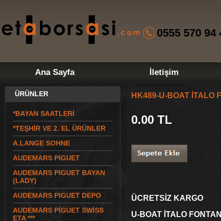
0555 570 94 
Ana Sayfa
İletişim
ÜRÜNLER
HK489-U-BOAT İTALO
*BAYAN SAATLERİ
0.00
TL
*TEŞHİR VE 2. EL ÜRÜNLER
A.LANGE SOHNE
AUDEMARS PIGUET
AUDEMARS PIGUET BAYAN
(LADY)
AUDEMARS PIGUET DEPO
ÜCRETSİZ KARGO
AUDEMARS PİGUET SWİSS
U-BOAT İTALO FONTA
ETA ***