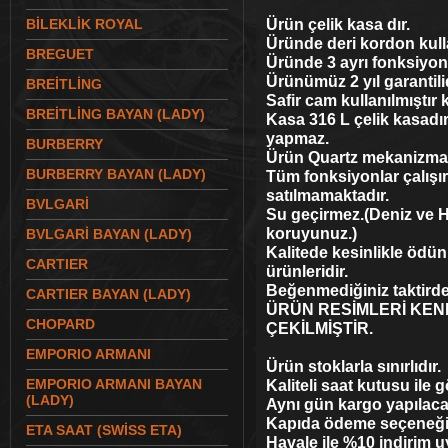
Ürün çelik kasa dır.
BİLEKLİK ROYAL
Üründe deri kordon kulla
BREGUET
Üründe 3 ayrı fonksiyon
Ürünümüz 2 yıl garantili
BREİTLİNG
Safir cam kullanılmıştır 
BREİTLİNG BAYAN (LADY)
Kasa 316 L çelik kasadı
yapmaz.
BURBERRY
Ürün Quartz mekanizma i
BURBERRY BAYAN (LADY)
Tüm fonksiyonlar çalışı
satılmamaktadır.
BVLGARİ
Su geçirmez.(Deniz ve 
koruyunuz.)
BVLGARİ BAYAN (LADY)
Kalitede kesinlikle ödü
CARTIER
ürünleridir.
Beğenmediğiniz taktirde
CARTIER BAYAN (LADY)
ÜRÜN RESİMLERİ KEN
CHOPARD
ÇEKİLMİŞTİR.
EMPORIO ARMANI
Ürün stoklarla sınırlıdır.
EMPORIO ARMANI BAYAN
Kaliteli saat kutusu ile g
(LADY)
Aynı gün kargo yapılacak
Kapıda ödeme seçeneği il
ETA SAAT (SWİSS ETA)
Havale ile %10 indirim 