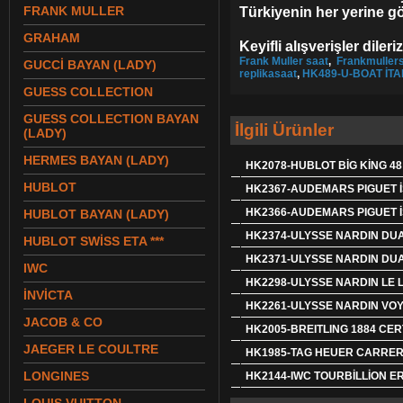
FRANK MULLER
Türkiyenin her yerine g
GRAHAM
Keyifli alışverişler dileriz
Frank Muller saat
,
Frankmuller
GUCCİ BAYAN (LADY)
replikasaat
,
HK489-U-BOAT İT
GUESS COLLECTION
GUESS COLLECTION BAYAN
İlgili Ürünler
(LADY)
HERMES BAYAN (LADY)
HK2078-HUBLOT BİG KİNG 4
HUBLOT
HK2367-AUDEMARS PIGUET İ
HK2366-AUDEMARS PIGUET İ
HUBLOT BAYAN (LADY)
HK2374-ULYSSE NARDIN DUA
HUBLOT SWİSS ETA ***
HK2371-ULYSSE NARDIN DUA
IWC
HK2298-ULYSSE NARDIN LE 
İNVİCTA
HK2261-ULYSSE NARDIN VO
JACOB & CO
HK2005-BREITLING 1884 CER
JAEGER LE COULTRE
HK1985-TAG HEUER CARRER
LONGINES
HK2144-IWC TOURBİLLİON E