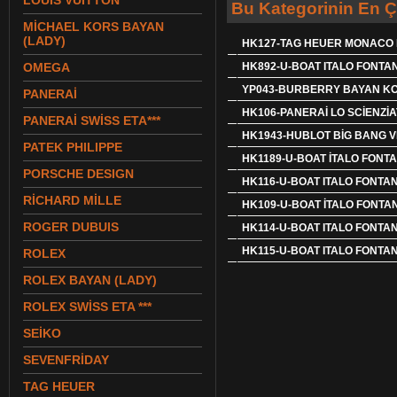
LOUIS VUITTON
Bu Kategorinin En Ç
MİCHAEL KORS BAYAN
(LADY)
HK127-TAG HEUER MONACO 
OMEGA
HK892-U-BOAT ITALO FONTA
YP043-BURBERRY BAYAN K
PANERAİ
HK106-PANERAİ LO SCİENZİ
PANERAİ SWİSS ETA***
HK1943-HUBLOT BİG BANG 
PATEK PHILIPPE
HK1189-U-BOAT İTALO FON
PORSCHE DESIGN
HK116-U-BOAT ITALO FONTA
RİCHARD MİLLE
HK109-U-BOAT İTALO FONT
ROGER DUBUIS
HK114-U-BOAT ITALO FONTA
HK115-U-BOAT ITALO FONTA
ROLEX
ROLEX BAYAN (LADY)
ROLEX SWİSS ETA ***
SEİKO
SEVENFRİDAY
TAG HEUER