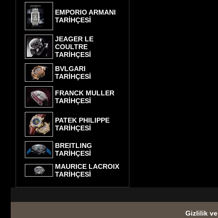
EMPORIO ARMANI
TARİHÇESİ
JEAGER LE
COULTRE
TARİHÇESİ
BVLGARI
TARİHÇESİ
FRANCK MULLER
TARİHÇESİ
PATEK PHILIPPE
TARİHÇESİ
BREITLING
TARİHÇESİ
MAURICE LACROIX
TARİHÇESİ
Gizlilik v