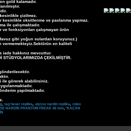
ron gold kalamadır.
anılmıştır.
idir.
 kesinlikle çizilmez.
ır kesinlikle oksitlenme ve paslanma yapmaz.
a ile çalışmaktadır.
r ve fonksiyonları çalışmayan ürün
Havuz gibi yoğun sulardan koruyunuz.)
n vermemekteyiz.Sektörün en kaliteli
e iade hakkınız mevcuttur.
İ STÜDYOLARIMIZDA ÇEKİLMİŞTİR.
gönderilecektir.
ktır.
le görerek alabilirsiniz.
uygulanmaktadır.
gönderim yapılmaktadır.
z.
ng
,
tag heuer replika
,
ulysse nardin replika
,
rolex
SSE NARDİN PHANTOM FREAK 46 mm
,
*KAÇAN
İN