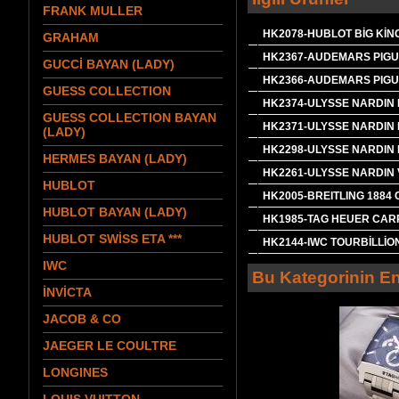
FRANK MULLER
HK2078-HUBLOT BİG KİN
GRAHAM
HK2367-AUDEMARS PIGUE
GUCCİ BAYAN (LADY)
HK2366-AUDEMARS PIGUE
GUESS COLLECTION
HK2374-ULYSSE NARDIN 
GUESS COLLECTION BAYAN
HK2371-ULYSSE NARDIN 
(LADY)
HK2298-ULYSSE NARDIN 
HERMES BAYAN (LADY)
HK2261-ULYSSE NARDIN
HUBLOT
HK2005-BREITLING 1884 
HUBLOT BAYAN (LADY)
HK1985-TAG HEUER CAR
HUBLOT SWİSS ETA ***
HK2144-IWC TOURBİLLİO
IWC
Bu Kategorinin En
İNVİCTA
JACOB & CO
JAEGER LE COULTRE
LONGINES