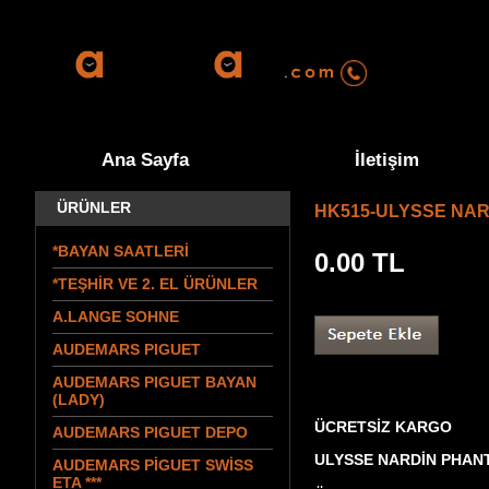
0555 570 9
Ana Sayfa
İletişim
ÜRÜNLER
HK515-ULYSSE NAR
*BAYAN SAATLERİ
0.00
TL
*TEŞHİR VE 2. EL ÜRÜNLER
A.LANGE SOHNE
AUDEMARS PIGUET
AUDEMARS PIGUET BAYAN
(LADY)
ÜCRETSİZ KARGO
AUDEMARS PIGUET DEPO
ULYSSE NARDİN PHAN
AUDEMARS PİGUET SWİSS
ETA ***