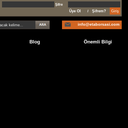
l
Şifre
Üye Ol
Şifrem?
/
info@etaborsasi.com
Blog
Önemli Bilgi