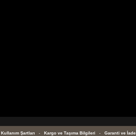
e Kullanım Şartları
Kargo ve Taşıma Bilgileri
Garanti ve İade
-
-