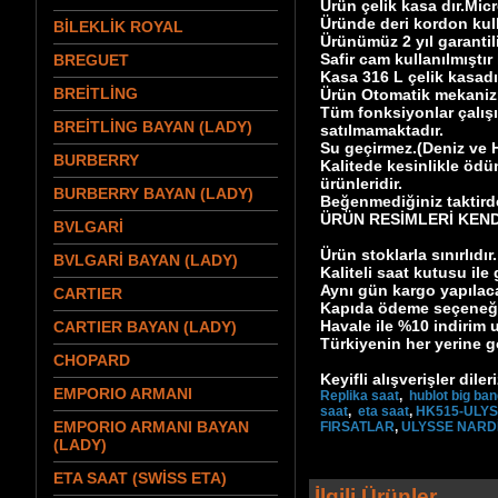
Ürün çelik kasa dır.Mic
Üründe deri kordon kull
BİLEKLİK ROYAL
Ürünümüz 2 yıl garantil
Safir cam kullanılmıştır
BREGUET
Kasa 316 L çelik kasad
BREİTLİNG
Ürün Otomatik mekanizm
Tüm fonksiyonlar çalışı
BREİTLİNG BAYAN (LADY)
satılmamaktadır.
Su geçirmez.(Deniz ve 
BURBERRY
Kalitede kesinlikle ödü
ürünleridir.
BURBERRY BAYAN (LADY)
Beğenmediğiniz taktird
ÜRÜN RESİMLERİ KEND
BVLGARİ
Ürün stoklarla sınırlıdır.
BVLGARİ BAYAN (LADY)
Kaliteli saat kutusu ile 
Aynı gün kargo yapılaca
CARTIER
Kapıda ödeme seçeneği i
Havale ile %10 indirim 
CARTIER BAYAN (LADY)
Türkiyenin her yerine 
CHOPARD
Keyifli alışverişler dileri
EMPORIO ARMANI
Replika saat
,
hublot big ba
saat
,
eta saat
,
HK515-ULY
EMPORIO ARMANI BAYAN
FIRSATLAR
,
ULYSSE NARD
(LADY)
ETA SAAT (SWİSS ETA)
İlgili Ürünler