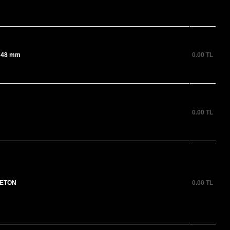
 48 mm
0.00
TL
0.00
TL
LETON
0.00
TL